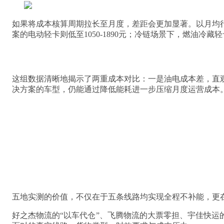
如果将成本核算周期拉长至月度，差距会更加显著。以月均行驶500
案的电动轻卡则低至1050-1890元；冷链场景下，燃油冷藏轻卡月
这组数据清晰地揭示了两重成本对比：一是油电成本差，直
决方案的车型，仍能通过降低能耗进一步压缩月度运营成本
五地实测的价值，不仅在于五条线路均实现全程不补能，更
好之杰物流的“以车代仓”、飞腾物流的大票零担、宇佳快运