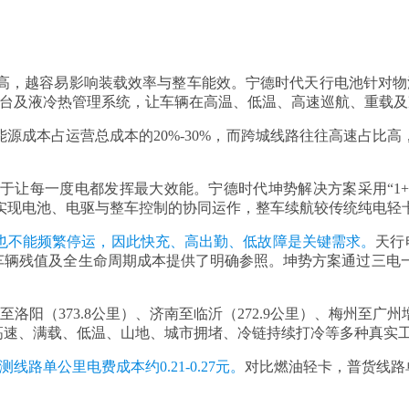
。
高，越容易影响装载效率与整车能效。宁德时代天行电池针对物流
电平台及液冷热管理系统，让车辆在高温、低温、高速巡航、重载
源成本占运营总成本的20%-30%，而跨城线路往往高速占比
让每一度电都发挥最大效能。宁德时代坤势解决方案采用“1+
实现电池、电驱与整车控制的协同运作，整车续航较传统纯电轻
，也不能频繁停运，因此快充、高出勤、低故障是关键需求。
天行
、车辆残值及全生命周期成本提供了明确参照。坤势方案通过三
洛阳（373.8公里）、济南至临沂（272.9公里）、梅州至广州
，覆盖高速、满载、低温、山地、城市拥堵、冷链持续打冷等多种真实
线路单公里电费成本约0.21-0.27元。
对比燃油轻卡，普货线路