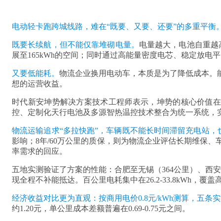
电动轻卡跑跨城线路，难在“既要、又要、还要”的多重平衡
既要长续航，但不能仅靠堆砌电量。
电量越大，电池自重越
展至165kWh的空间；同时通过高能量密度电芯、稳定放
又要低能耗。
物流企业换用电动车，本质是为了降低成本。能
想的运营收益。
时代新安坤势解决方案技术工程师表示，坤势的核心价值在于
控、定制化天行电池及多源智热温控技术整合为统一系统，
物流运输追求“多拉快跑”，车辆既不能长时间滞留充电站
影响；8年/60万公里的质保，则为物流企业评估长期维保
率需求的回应。
五地实测验证了方案的性能：合肥至无锡（364公里）、西安至
现全程不补能抵达。百公里电耗集中在26.2-33.8kWh
经济收益对比更为直观：按商用电价0.8元/kWh测算，五条实测
约1.20元，单公里成本差额普遍在0.69-0.75元之间。