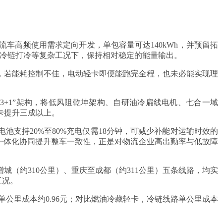
车高频使用需求定向开发，单包容量可达140kWh，并预留拓
及冷链打冷等复杂工况下，保持相对稳定的能量输出。
高，若能耗控制不佳，电动轻卡即便能跑完全程，也未必能实现理
3+1”架构，将低风阻乾坤架构、自研油冷扁线电机、七合一域
卡提升三成以上。
电池支持20%至80%充电仅需18分钟，可减少补能对运输时效的
电一体化协同提升整车一致性，正是对物流企业高出勤率与低故障
增城（约310公里）、重庆至成都（约311公里）五条线路，均实
工况。
单公里成本约0.96元；对比燃油冷藏轻卡，冷链线路单公里成本