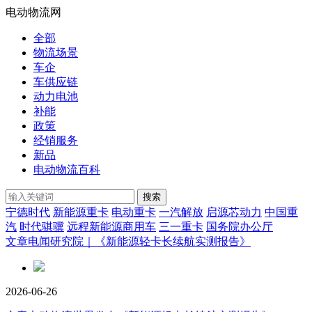
电动物流网
全部
物流场景
车企
车供应链
动力电池
补能
政策
经销服务
新品
电动物流百科
搜索
宁德时代
新能源重卡
电动重卡
一汽解放
启源芯动力
中国重
汽
时代骐骥
远程新能源商用车
三一重卡
国务院办公厅
文章
电闻研究院｜《新能源轻卡长续航实测报告》
2026-06-26