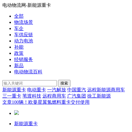
电动物流网-新能源重卡
全部
物流场景
车企
车供应链
动力电池
补能
政策
经销服务
新品
电动物流百科
搜索
新能源重卡
电动重卡
一汽解放
中国重汽
远程新能源商用车
三一重卡
苇渡科技
远程商用车
广汽集团
徐工新能源
文章
100辆！欧曼星翼氢燃料重卡交付使用
新能源重卡