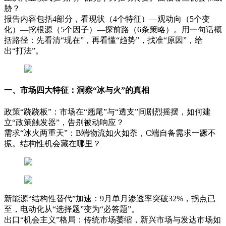
胁？
报告内容包括4部分，看现状（4个特征）—观动向（5个变
化）—挖根源（5个因子）—探前路（6条策略）。用一句话概
括路径：先看清“现在”，再看懂“趋势”，找准“原因”，给
出“打法”。
一、市场四大特征：洞察“冰与火”的真相
政策“跷跷板”：市场在“翘尾”与“透支”间剧烈摇摆，如何建
立“政策触发器”，告别被动响应？
需求“冰火两重天”：B端物流如火如荼，C端自备需求一蹶不
振。结构性机会藏在哪里？
新能源“结构性替代”加速：9月单月渗透率突破32%，拐点已
至，电动化从“选择题”变为“必答题”。
出口“机会主义”格局：传统市场萎缩，新兴市场与发达市场如