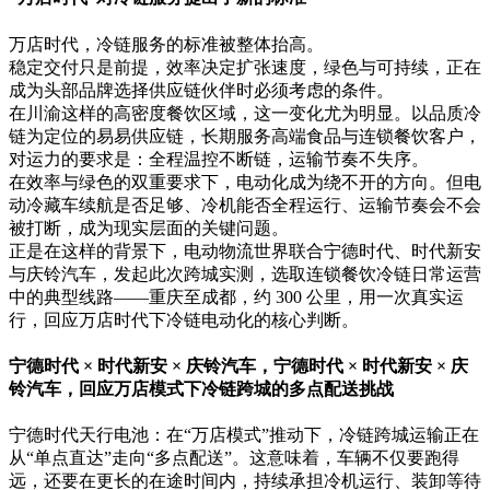
万店时代，冷链服务的标准被整体抬高。
稳定交付只是前提，效率决定扩张速度，绿色与可持续，正在
成为头部品牌选择供应链伙伴时必须考虑的条件。
在川渝这样的高密度餐饮区域，这一变化尤为明显。以品质冷
链为定位的易易供应链，长期服务高端食品与连锁餐饮客户，
对运力的要求是：全程温控不断链，运输节奏不失序。
在效率与绿色的双重要求下，电动化成为绕不开的方向。但电
动冷藏车续航是否足够、冷机能否全程运行、运输节奏会不会
被打断，成为现实层面的关键问题。
正是在这样的背景下，电动物流世界联合宁德时代、时代新安
与庆铃汽车，发起此次跨城实测，选取连锁餐饮冷链日常运营
中的典型线路——重庆至成都，约 300 公里，用一次真实运
行，回应万店时代下冷链电动化的核心判断。
宁德时代 × 时代新安 × 庆铃汽车，宁德时代 × 时代新安 × 庆
铃汽车，回应万店模式下冷链跨城的多点配送挑战
宁德时代天行电池：在“万店模式”推动下，冷链跨城运输正在
从“单点直达”走向“多点配送”。这意味着，车辆不仅要跑得
远，还要在更长的在途时间内，持续承担冷机运行、装卸等待