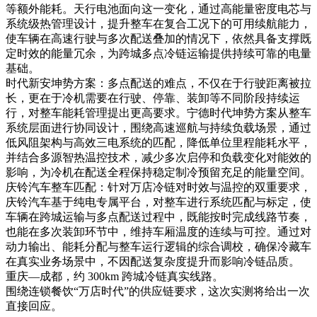
等额外能耗。天行电池面向这一变化，通过高能量密度电芯与
系统级热管理设计，提升整车在复合工况下的可用续航能力，
使车辆在高速行驶与多次配送叠加的情况下，依然具备支撑既
定时效的能量冗余，为跨城多点冷链运输提供持续可靠的电量
基础。
时代新安坤势方案：多点配送的难点，不仅在于行驶距离被拉
长，更在于冷机需要在行驶、停靠、装卸等不同阶段持续运
行，对整车能耗管理提出更高要求。宁德时代坤势方案从整车
系统层面进行协同设计，围绕高速巡航与持续负载场景，通过
低风阻架构与高效三电系统的匹配，降低单位里程能耗水平，
并结合多源智热温控技术，减少多次启停和负载变化对能效的
影响，为冷机在配送全程保持稳定制冷预留充足的能量空间。
庆铃汽车整车匹配：针对万店冷链对时效与温控的双重要求，
庆铃汽车基于纯电专属平台，对整车进行系统匹配与标定，使
车辆在跨城运输与多点配送过程中，既能按时完成线路节奏，
也能在多次装卸环节中，维持车厢温度的连续与可控。通过对
动力输出、能耗分配与整车运行逻辑的综合调校，确保冷藏车
在真实业务场景中，不因配送复杂度提升而影响冷链品质。
重庆—成都，约 300km 跨城冷链真实线路。
围绕连锁餐饮“万店时代”的供应链要求，这次实测将给出一次
直接回应。