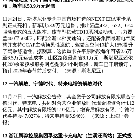
相，新车以53.9万元起售
11月24日，斯堪尼亚专为中国市场打造的NEXT ERA重卡系
列正式亮相，新车以53.9万元起售，推出涵盖4×2、6×2、6×4
驱动形式的五大版本。该车型搭载TD13系列发动机，马力覆
盖460至500匹，匹配全新14档变速箱，还配备集团最新电气架
构并支持CCAP主动预见性巡航，驾驶室空间也扩大15%提升
了驾乘舒适性。据测算，这款重卡在平原路段每年可省2.6万
至6.5万元运营成本，山区路段最高省8.1万元，斯堪尼亚还依
托200余家授权服务网点提供24小时联保，新车已开启预订，
预计2026年春节前后交付。（来源：斯堪尼亚）
12.一汽解放、宁德时代、特来电增资解放时代
11月27日，一汽解放公告称，其全资子公司解放有限拟联合宁
德时代、特来电，共同对合营企业解放时代现金增资合计4.12
亿元。其中解放有限增资1.91亿元，增资后解放有限、宁德时
代各持股47.027%，特来电持股5.946%。（来源：上海证劵
报）
13.浙江腾骅控股集团孚达重卡充电站（兰溪汪高站）正式投