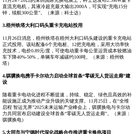
11月24 - 26日的深圳国际充换电展上，科士达发布2.5MW重卡
直流充电机，其液冷超充最大输出2000A，可实现“充电15分
钟，续航300公里”。（来源：科士达）
3.梧州铁塔大利口码头重卡充电站投用
11月26日消息，梧州铁塔在梧州大利口码头建设的重卡充电站
正式投用。该站配备6个充电桩、12把充电枪，采用大功率快
充技术，电价0.89元/度，可使电动重卡每公里运营成本较燃油
车下降40%-50%，单辆车年减碳约100吨。（来源：梧州铁
塔）
4.骐骥换电携手卡尔动力启动全球首条“零碳无人货运走廊”建
设
随着重卡电动化进程不断提速，持续、稳定、绿色且高效的补
能设施正成为推动产业升级的关键支撑。11月25日，在“全维
启程 智运无界”2025未来运输产业峰会上，骐骥换电与卡尔动
力共同宣布启动建设全球首条“零碳无人货运走廊”。（来源：
骐骥换电）
5.大同市与宁德时代深化战略合作推进重卡换电项目