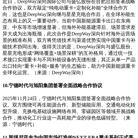
近日，DeepWay深向国际公司与盛弘股份在合肥总部签署战略
合作协议，双方敲定“纯电动重卡+定制化补能”全球合作方
向，这也是DeepWay深向继与星星充电合作后，在全球补能生
态布局上的又一重要动作。当前中国新能源重卡出口在东南
亚、中东等市场增速显著，但海外补能基建滞后、场景需求差
异大成为出海瓶颈，此次合作是DeepWay深向针对海外运营场
景的精准布局，双方将凭借技术与渠道优势实现中国重卡与补
能技术协同出海。值得关注的是，DeepWay深向与盛弘股份、
星星充电形成“网络覆盖+场景深耕”的互补格局，通过统一技
术接口实现重卡与不同补能设备的无缝衔接，其正从单一产品
出口转向“重卡+补能+服务”的生态输出，助力中国新能源重卡
全球化运营。（来源：DeepWay深向）
10.宁德时代与旭阳集团签署全面战略合作协议
2025年11月24日，宁德时代与旭阳集团签署全面战略合作协
议。双方围绕可再生能源合作、新型储能应用、交通电动化转
型升级、充换电基础设施网络布局、零碳园区等领域开展战略
合作，推动化工行业这一高耗能产业的绿色低碳转型。（来
源：宁德时代）
11.斯堪尼亚专为中国市场打造的NEXT ERA重卡系列正式亮