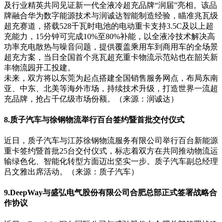
及行业精英共同见证新一代全液冷超充品牌“润届”亮相。该品
牌融合华为数字能源技术与润诚达智能制造经验，瞄准兆瓦级
超充赛道，搭载528千瓦时电池的电动重卡支持3.5C及以上超
充能力，15分钟可完成10%至80%补能，以全液冷技术解决高
功率充电散热与噪音问题，提供覆盖乘用车到商用车的全场景
超充方案，当日全国首个兆瓦超充重卡物流示范站也在韶关新
丰物流园开工投建。
未来，双方将以东莞为起点搭建全国销售服务网点，布局东南
亚、中东、北美等海外市场，持续技术升级，打造世界一流超
充品牌，抢占千亿级市场份额。（来源：润诚达）
8.质子汽车与徐钢物流举行百台签约暨首批交付仪式
近日，质子汽车与江苏徐钢物流服务有限公司举行百台新能源
重卡签约暨首批25台交付仪式，标志着双方在共同推动物流运
输绿色化、智能化转型方面迈出坚实一步。质子汽车副总经理
吕文雅出席活动。（来源：质子汽车）
9.DeepWay与盛弘电气股份有限公司合肥总部正式签署战略合
作协议