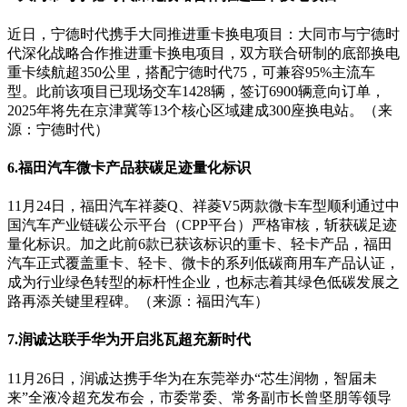
近日，宁德时代携手大同推进重卡换电项目：大同市与宁德时
代深化战略合作推进重卡换电项目，双方联合研制的底部换电
重卡续航超350公里，搭配宁德时代75，可兼容95%主流车
型。此前该项目已现场交车1428辆，签订6900辆意向订单，
2025年将先在京津冀等13个核心区域建成300座换电站。（来
源：宁德时代）
6.福田汽车微卡产品获碳足迹量化标识
11月24日，福田汽车祥菱Q、祥菱V5两款微卡车型顺利通过中
国汽车产业链碳公示平台（CPP平台）严格审核，斩获碳足迹
量化标识。加之此前6款已获该标识的重卡、轻卡产品，福田
汽车正式覆盖重卡、轻卡、微卡的系列低碳商用车产品认证，
成为行业绿色转型的标杆性企业，也标志着其绿色低碳发展之
路再添关键里程碑。（来源：福田汽车）
7.润诚达联手华为开启兆瓦超充新时代
11月26日，润诚达携手华为在东莞举办“芯生润物，智届未
来”全液冷超充发布会，市委常委、常务副市长曾坚朋等领导