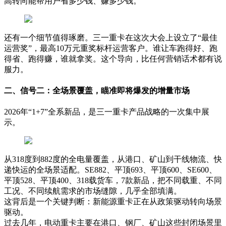
高转向能帮用户省多少钱、赚多少钱。
还有一个细节值得琢磨。三一重卡在这次大会上设立了“最佳
运营奖”，最高10万元重奖标杆运营客户。谁让车跑得好、跑
得省、跑得赚，谁就拿奖。这个导向，比任何营销话术都有说
服力。
二、信号二：全场景覆盖，瞄准即将爆发的增量市场
2026年“1+7”全系新品，是三一重卡产品战略的一次集中展
示。
从318度到882度的全电量覆盖，从港口、矿山到干线物流、快
递快运的全场景适配。SE882、平顶693、平顶600、SE600、
平顶528、平顶400、318载货车，7款新品，把不同载重、不同
工况、不同续航需求的市场缝隙，几乎全部填满。
这背后是一个关键判断：新能源重卡正在从政策驱动转向场景
驱动。
过去几年，电动重卡主要在港口、钢厂、矿山这些封闭场景里