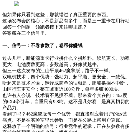
但如果你只看到这些，那就错过了真正重要的东西。
这场发布会的核心，不是新品有多牛，而是三一重卡在用行动
回答一个问题：领跑者接下来往哪里跑？
答案藏在三个信号里。
一、信号一：不卷参数了，卷帮你赚钱
过去几年，新能源重卡行业拼什么？拼堆料。续航更长、功率
更大、电池度数更高，参数越高，好像就越牛。
但三一这次发布的江山平顶462魔擎版，路子不一样。
双电机技术，四个优势：强动力、超平顺、更安全、一致优。
听起来是技术术语，翻译成简单的话就是，爬坡换挡不中断，
山区行车更安全；整车减重近100公斤，每年多赚4000块。
也许有人会说，技术看不见摸不着。那来看个实在的：462度
的6X4牵引车，自重只有9.8吨。这不是凡尔赛，是真真切切的
产品力。
看到了吗？462魔擎版每一个优势，都直接对应着用户的运营
痛点。不是在实验室里比参数，而是在公路上帮用户算账。
这释放了一个明确的信号：行业竞争的逻辑，正在从参数有多