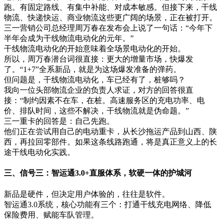
跑。有固定路线、有集中补能、对成本敏感。但接下来，干线
物流、快递快运、商业物流这些更广阔的场景，正在被打开。
三一营销公司总经理周万春在发布会上说了一句话：“今年下
半年会成为干线物流电动化的元年。”
干线物流电动化的开始意味着全场景电动化的开始。
所以，周万春潜台词很直接：更大的增量市场，快爆发
了。“1+7”全系新品，就是为这场爆发准备的弹药。
但问题是，干线物流电动化，车已经有了，桩够吗？
我向一位头部物流企业的负责人求证，对方的回答很直
接：“制约因素不在车，在桩。高速服务区的充电功率、电
价、排队时间，这些不解决，干线物流就是伪命题。”
三一重卡的回答是：自己先跑。
他们正在尝试用自己的电动重卡，从长沙拖运产品到山西、陕
西，再拉回零部件。如果这条线路跑通，将是真正意义上的长
途干线电动化实践。
三、信号三：智运通3.0+直服体系，软硬一体的护城河
新品是硬件，但决定用户体验的，往往是软件。
智运通3.0系统，核心功能有三个：打通干线充电网络、降低
保险费用、赋能车队管理。