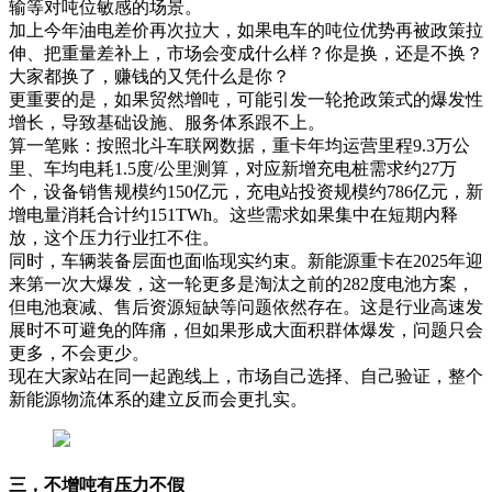
输等对吨位敏感的场景。
加上今年油电差价再次拉大，如果电车的吨位优势再被政策拉
伸、把重量差补上，市场会变成什么样？你是换，还是不换？
大家都换了，赚钱的又凭什么是你？
更重要的是，如果贸然增吨，可能引发一轮抢政策式的爆发性
增长，导致基础设施、服务体系跟不上。
算一笔账：按照北斗车联网数据，重卡年均运营里程9.3万公
里、车均电耗1.5度/公里测算，对应新增充电桩需求约27万
个，设备销售规模约150亿元，充电站投资规模约786亿元，新
增电量消耗合计约151TWh。这些需求如果集中在短期内释
放，这个压力行业扛不住。
同时，车辆装备层面也面临现实约束。新能源重卡在2025年迎
来第一次大爆发，这一轮更多是淘汰之前的282度电池方案，
但电池衰减、售后资源短缺等问题依然存在。这是行业高速发
展时不可避免的阵痛，但如果形成大面积群体爆发，问题只会
更多，不会更少。
现在大家站在同一起跑线上，市场自己选择、自己验证，整个
新能源物流体系的建立反而会更扎实。
三，不增吨有压力不假