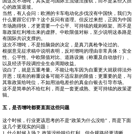
国这次不增吨，其实是与国际主流做法接轨，而不是某些人担
心的政策退坡。
当然，有人会问：欧洲的卡车电动化步伐没有中国快，我们为
什么要跟它们学？这个反问有道理。但反过来想，正因为中国
市场跑得快，才更需要一个公平、可持续的规则框架。而不是
靠政策红利堆出来的虚胖。中欧限值对标，至少说明这条路是
有国际共识支撑的。
这次不增吨，不是拍脑袋的决定，是真刀真枪争论过的。
根据意见征求稿中说明表明，反对增吨的理由非常具体：安全
性、公平性、中欧限值对比、道路设施（称重及自动放行）、
以及经济手段调控全生命周期收益。
说白了，就是五重考量。不能让电车因为自重更大就获得法外
开恩；现有的称重设备可能不适应新的限值；更重要的是，与
其靠政策给吨位，不如用油电差价的真金白银去引导市场。
这不是简单的不给红利，而是一套更成熟、更可持续的政策逻
辑。
五，是否增吨都要直面这些问题
这个时候，行业更该思考的不是“政策为什么没给”，而是下面
这几个更现实的问题：
1. 什么时候入场？ 政策没给吨位红利，但合规路径更清晰，