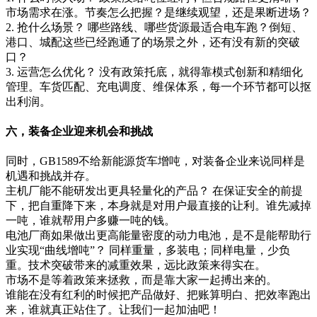
市场需求在涨。节奏怎么把握？是继续观望，还是果断进场？
2. 抢什么场景？ 哪些路线、哪些货源最适合电车跑？倒短、
港口、城配这些已经跑通了的场景之外，还有没有新的突破
口？
3. 运营怎么优化？ 没有政策托底，就得靠模式创新和精细化
管理。车货匹配、充电调度、维保体系，每一个环节都可以抠
出利润。
六，装备企业迎来机会和挑战
同时，GB1589不给新能源货车增吨，对装备企业来说同样是
机遇和挑战并存。
主机厂能不能研发出更具轻量化的产品？ 在保证安全的前提
下，把自重降下来，本身就是对用户最直接的让利。谁先减掉
一吨，谁就帮用户多赚一吨的钱。
电池厂商如果做出更高能量密度的动力电池，是不是能帮助行
业实现“曲线增吨”？ 同样重量，多装电；同样电量，少负
重。技术突破带来的减重效果，远比政策来得实在。
市场不是等着政策来拯救，而是靠大家一起搏出来的。
谁能在没有红利的时候把产品做好、把账算明白、把效率跑出
来，谁就真正站住了。让我们一起加油吧！