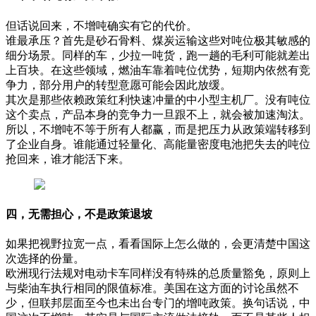
但话说回来，不增吨确实有它的代价。
谁最承压？首先是砂石骨料、煤炭运输这些对吨位极其敏感的
细分场景。同样的车，少拉一吨货，跑一趟的毛利可能就差出
上百块。在这些领域，燃油车靠着吨位优势，短期内依然有竞
争力，部分用户的转型意愿可能会因此放缓。
其次是那些依赖政策红利快速冲量的中小型主机厂。没有吨位
这个卖点，产品本身的竞争力一旦跟不上，就会被加速淘汰。
所以，不增吨不等于所有人都赢，而是把压力从政策端转移到
了企业自身。谁能通过轻量化、高能量密度电池把失去的吨位
抢回来，谁才能活下来。
四，无需担心，不是政策退坡
如果把视野拉宽一点，看看国际上怎么做的，会更清楚中国这
次选择的份量。
欧洲现行法规对电动卡车同样没有特殊的总质量豁免，原则上
与柴油车执行相同的限值标准。美国在这方面的讨论虽然不
少，但联邦层面至今也未出台专门的增吨政策。换句话说，中