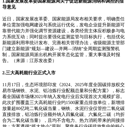
1.国家发展改革委国家能源局关于促进新能源消纳和调控的指
导意见
近日，国家发展改革委、国家能源局发布相关要求，明确责任
单位需加强电网建设与系统运行优化，发电企业提升新能源可
靠替代能力并强化调节资源建设，各类经营主体应积极参与电
力系统互动；同时提出要强化监测监管与目标执行，包括优化
新能源利用率统计发布、完善相关管理办法，省级能源主管部
门建立新能源“规划—建设—并网—消纳”全周期监测预警机
制，国家能源局派出机构开展常态化监管，重大事项及时报
告。（来源：江苏发改委）
2.三大高耗能行业正式入市
11月17日，生态环境部印发《2024、2025年度全国碳排放权交
易市场钢铁、水泥、铝冶炼行业配额总量和分配方案》，标志
着全国碳市场继2021年纳入发电行业后实现首次大规模扩容。
此次扩围覆盖三大高耗能行业约1500家重点排放单位，新增排
放量超80亿吨二氧化碳当量，钢铁、水泥行业仅管控二氧化碳
直接排放，铝冶炼行业额外纳入四氟化碳、六氟化二碳（均折
合为二氧化碳当量），且均不含电力、热力消耗带来的间接排
放；方案遵循“抓大放小”原则，聚焦各行业碳排放集中的核心