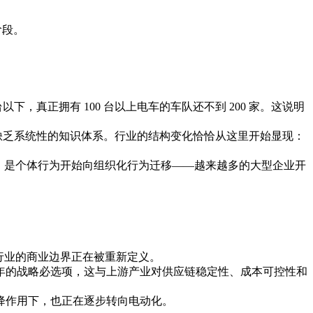
阶段。
，真正拥有 100 台以上电车的车队还不到 200 家。这说明
缺乏系统性的知识体系。行业的结构变化恰恰从这里开始显现：
，是个体行为开始向组织化行为迁移——越来越多的大型企业开
行业的商业边界正在被重新定义。
年的战略必选项，这与上游产业对供应链稳定性、成本可控性和
降作用下，也正在逐步转向电动化。