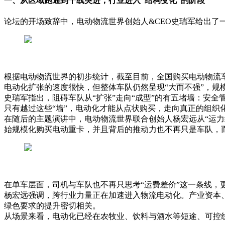
一、从区域跑通到干线突进，行业进入“结构变化”的阶段
论坛的开场致辞中，电动物流世界创始人&CEO史瑞军给出了
根据电动物流世界的初步统计，截至目前，全国购买电动物流车辆的企
电动化扩张的速度很快，但整体车队仍然呈现“大而不强”，规
史瑞军指出，阻碍车队从“扩张”走向“成型”的有五堵墙：安
只有越过这些“墙”，电动化才能从点状购买，走向真正的组织
在随后的主题演讲中，电动物流世界联合创始人杨宏远从“运
始规模化购买电动重卡，并且背后的推动力也不再只是车队，
在单车层面，司机与车队也不再只思考“运费差价”这一条线
杨宏远强调，跨行业力量正在加速进入物流电动化。产业资本
绿色要求的提升密切相关。
从场景来看，电动化已经在农牧业、饮料与酒水等短途、可控