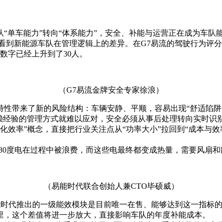
“单车能力”转向“体系能力”，安全、补能与运营正在成为车队
看到新能源车队在管理逻辑上的差异。在G7易流的驾驶行为评分
个数字已经上升到了30人。
（G7易流金牌安全专家徐浪）
性带来了新的风险结构：车辆安静、平顺，容易出现“舒适陷阱”
依赖经验的管理方式就难以应对，安全必须从事后处理转向实时识
转化效率”概念，直接把行业关注点从“功率大小”拉回到“成本与
会有30度电在过程中被浪费，而这些电最终都变成热量，需要风扇
（易能时代联合创始人兼CTO毕硕威）
能时代推出的一级能效模块是目前唯一在售、能够达到这一指标的
系里，这个差值将进一步放大，直接影响车队的年度补能成本。