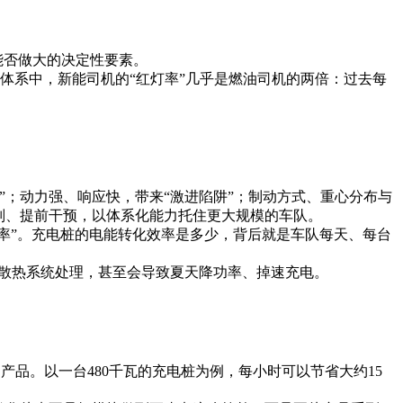
能否做大的决定性要素。
体系中，新能司机的“红灯率”几乎是燃油司机的两倍：过去每
；动力强、响应快，带来“激进陷阱”；制动方式、重心分布与
别、提前干预，以体系化能力托住更大规模的车队。
效率”。充电桩的电能转化效率是多少，背后就是车队每天、每台
和散热系统处理，甚至会导致夏天降功率、掉速充电。
产品。以一台480千瓦的充电桩为例，每小时可以节省大约15