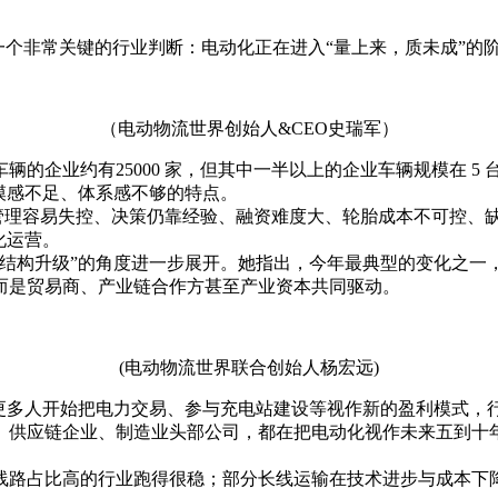
一个非常关键的行业判断：电动化正在进入“量上来，质未成”的
（电动物流世界创始人&CEO史瑞军）
业约有25000 家，但其中一半以上的企业车辆规模在 5 台以下
模感不足、体系感不够的特点。
全管理容易失控、决策仍靠经验、融资难度大、轮胎成本不可控、
化运营。
力结构升级”的角度进一步展开。她指出，今年最典型的变化之一
而是贸易商、产业链合作方甚至产业资本共同驱动。
(电动物流世界联合创始人杨宏远)
，更多人开始把电力交易、参与充电站建设等视作新的盈利模式，
、供应链企业、制造业头部公司，都在把电动化视作未来五到十
线路占比高的行业跑得很稳；部分长线运输在技术进步与成本下