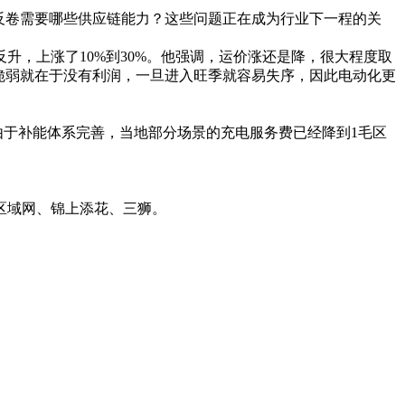
反卷需要哪些供应链能力？这些问题正在成为行业下一程的关
升，上涨了10%到30%。他强调，运价涨还是降，很大程度取
脆弱就在于没有利润，一旦进入旺季就容易失序，因此电动化更
由于补能体系完善，当地部分场景的充电服务费已经降到1毛区
区域网、锦上添花、三狮。