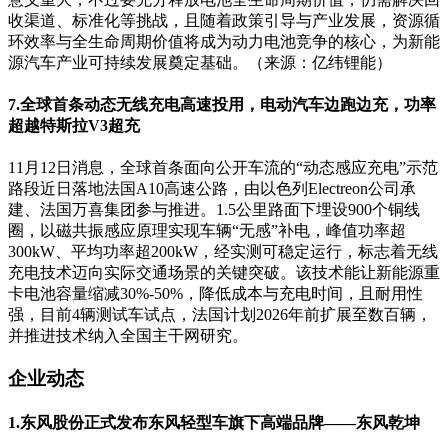
收渠道、标准化等挑战，且随着政策引导与产业发展，资源循
环效率与全生命周期价值将成为动力电池竞争的核心，为新能
源汽车产业可持续发展奠定基础。（来源：亿纬锂能）
7.全球首条动态无线充电高速投用，电动汽车边跑边充，功率
超越特斯拉V3超充
11月12日消息，全球首条面向公开车流的“动态感应充电”示范
路段近日落地法国A10高速公路，由以色列Electreon公司承
建、法国万喜集团参与推进。1.5公里路面下埋设900个铜线
圈，以磁共振感应原理实现车辆“无感”补电，峰值功率超
300kW、平均功率超200kW，经实测可稳定运行，标志着无线
充电技术迈向实际交通场景的关键突破。该技术能让新能源重
卡电池容量缩减30%-50%，降低成本与充电时间，且耐用性
强，目前4辆测试车试点，法国计划2026年前扩展至数百辆，
并推进技术纳入全国主干网研究。
企业动态
1.东风股份正式发布东风轻型车旗下高端品牌——东风乾坤