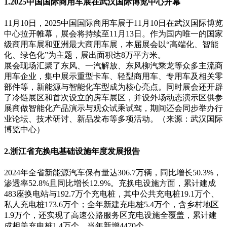
1.2025中国国际商用车展在武汉国际博览中心开幕
11月10日，2025中国国际商用车展于11月10日在武汉国际博览
中心拉开帷幕，展会将持续至11月13日。作为国内唯一的国家
级商用车展和亚洲最大商用车展，本届展会以“高端化、智能
化、绿色化”为主题，展出面积达8万平方米。
展会现场汇聚了东风、一汽解放、东风柳汽乘龙等众多主流商
用车企业，集中展示重型卡车、轻型商用车、专用车及相关零
部件等，新能源与智能化车型成为核心亮点。同时展会还开辟
了冷链展区和首次设立的房车展区，并设外场动态演示区供参
展商做智能化产品演示与观众试乘试驾，期间还会同步举办行
业论坛、技术研讨、新品发布等多项活动。（来源：武汉国际
博览中心）
2.浙江省充换电基础设施年度发展报告
2024年全省新能源汽车保有量达306.7万辆，同比增长50.3%，
渗透率52.8%且同比增长12.9%。充换电设施方面，累计建成
483座换电站与192.7万个充电桩，其中公共充电桩19.1万个、
私人充电桩173.6万个；全年新建充电桩5.4万个，含乡村地区
1.9万个，还实现了高速公路服务区充电设施全覆盖，累计建
成相关充电桩1.4万个，当年新增4470个。