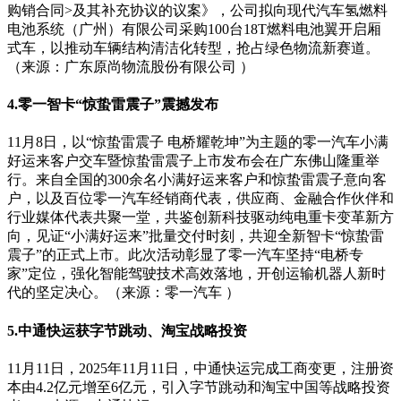
购销合同>及其补充协议的议案》，公司拟向现代汽车氢燃料
电池系统（广州）有限公司采购100台18T燃料电池翼开启厢
式车，以推动车辆结构清洁化转型，抢占绿色物流新赛道。
（来源：广东原尚物流股份有限公司 ）
4.零一智卡“惊蛰雷震子”震撼发布
11月8日，以“惊蛰雷震子 电桥耀乾坤”为主题的零一汽车小满
好运来客户交车暨惊蛰雷震子上市发布会在广东佛山隆重举
行。来自全国的300余名小满好运来客户和惊蛰雷震子意向客
户，以及百位零一汽车经销商代表，供应商、金融合作伙伴和
行业媒体代表共聚一堂，共鉴创新科技驱动纯电重卡变革新方
向，见证“小满好运来”批量交付时刻，共迎全新智卡“惊蛰雷
震子”的正式上市。此次活动彰显了零一汽车坚持“电桥专
家”定位，强化智能驾驶技术高效落地，开创运输机器人新时
代的坚定决心。（来源：零一汽车 ）
5.中通快运获字节跳动、淘宝战略投资
11月11日，2025年11月11日，中通快运完成工商变更，注册资
本由4.2亿元增至6亿元，引入字节跳动和淘宝中国等战略投资