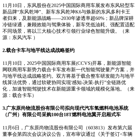
11月10日，东风股份在2025中国国际商用车展发布东风轻型车
新品牌“东风乾坤”、新车东风乾坤K6与焕新的东风多利卡王
者归来，及新能源战略——2030年渗透率超60%；新品牌深耕
冷链绿通，兼顾效能与驾乘体验，新车凭低油耗、强配置适配
不同场景，将以三大核心技术引领行业绿色智能升级。（来
源：东风汽车 ）
2.载合卡车与地平线达成战略签约
11月10日，2025中国国际商用车展(CCVS)开幕，新能源智能
网联商用车新势力载合卡车发布新一代智能驾驶量产方案，并
与地平线达成战略签约。双方将基于载合整车研发能力与地平
线算法优势，通过软硬协同实现'感知-决策-执行”全链路优
化，加速智能驾驶技术在新能源重卡领域的规模化落地。（来
源：载合卡车）
3.广东原尚物流股份有限公司拟向现代汽车氢燃料电池系统
（广州）有限公司采购100台18T燃料电池翼开启厢式车
11月6日，广东原尚物流股份有限公司（603813）发布第六届
董事会第四次会议决议公告，宣布审议通过《关于签订<车辆