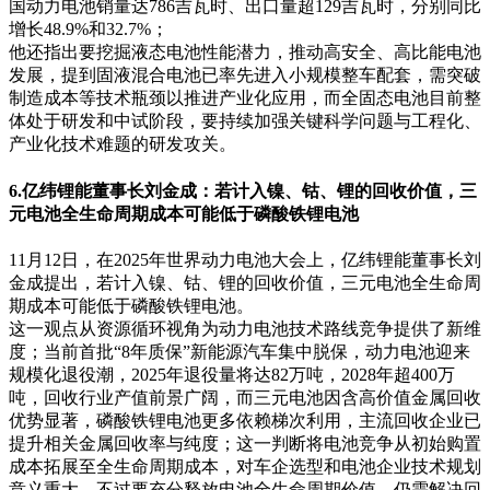
国动力电池销量达786吉瓦时、出口量超129吉瓦时，分别同比
增长48.9%和32.7%；
他还指出要挖掘液态电池性能潜力，推动高安全、高比能电池
发展，提到固液混合电池已率先进入小规模整车配套，需突破
制造成本等技术瓶颈以推进产业化应用，而全固态电池目前整
体处于研发和中试阶段，要持续加强关键科学问题与工程化、
产业化技术难题的研发攻关。
6.亿纬锂能董事长刘金成：若计入镍、钴、锂的回收价值，三
元电池全生命周期成本可能低于磷酸铁锂电池
11月12日，在2025年世界动力电池大会上，亿纬锂能董事长刘
金成提出，若计入镍、钴、锂的回收价值，三元电池全生命周
期成本可能低于磷酸铁锂电池。
这一观点从资源循环视角为动力电池技术路线竞争提供了新维
度；当前首批“8年质保”新能源汽车集中脱保，动力电池迎来
规模化退役潮，2025年退役量将达82万吨，2028年超400万
吨，回收行业产值前景广阔，而三元电池因含高价值金属回收
优势显著，磷酸铁锂电池更多依赖梯次利用，主流回收企业已
提升相关金属回收率与纯度；这一判断将电池竞争从初始购置
成本拓展至全生命周期成本，对车企选型和电池企业技术规划
意义重大，不过要充分释放电池全生命周期价值，仍需解决回