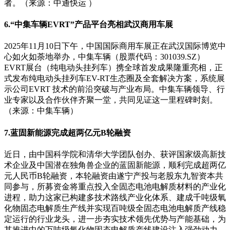
者。（来源：中通快运 ）
6.“中集车辆EVRT”产品平台亮相武汉商用车展
2025年11月10日下午，中国国际商用车展正在武汉国际博览中
心如火如荼地举办，中集车辆（股票代码：301039.SZ）
EVRT展台（纯电动头挂列车）携全球首发成果隆重亮相，正
式发布纯电动头挂列车EV-RT生态圈及全套解决方案，系统展
示公司EVRT 技术的前沿突破与产业布局。中集车辆领导、行
业专家以及合作伙伴齐聚一堂，共同见证这一里程碑时刻。
（来源：中集车辆）
7.蓝固新能源完成超两亿元B轮融资
近日，由中国科学院和清华大学团队创办、获评国家级高新技
术企业及中国潜在独角兽企业的蓝固新能源，顺利完成超两亿
元人民币B轮融资，本轮融资由遂宁产投与老股东九智资本共
同参与，所募资金将重点投入全固态电池电解质材料的产业化
进程，助力这家已构建多技术路线产业化体系、建成千吨级氧
化物固态电解质生产线并实现百吨级全固态电池电解质产线稳
定运行的行业龙头，进一步夯实技术领先优势与产能基础，为
其推进中的万吨级氧化物固态电解质产线建设注入强劲动力，