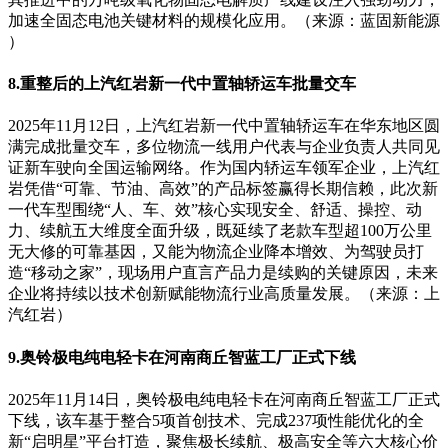
加速全固态电池关键材料的规模化应用。（来源：蓝固新能源
）
8.重整后的上汽红岩新一代中置轴轿运车批量交车
2025年11月12日，上汽红岩新一代中置轴轿运车在华东地区圆
满完成批量交车，多位物流一线用户代表与企业负责人共同见
证新车驶向全国运输网络。作为国内轿运车领军企业，上汽红
岩凭借“可靠、节油、高效”的产品标签赢得长期信赖，此次新
一代车型围绕“人、车、效”核心实现安全、舒适、操控、动
力、续航五大维度全面升级，既延续了老款车型超100万公里
无大修的可靠基因，又能为物流企业降本增效、为驾驶员打
造“移动之家”，现场用户直言产品力是续购的关键原因，未来
企业将持续以技术创新赋能物流行业高质量发展。（来源：上
汽红岩）
9.奥铃极电纯电轻卡在河南商丘智蓝工厂正式下线
2025年11月14日，奥铃极电纯电轻卡在河南商丘智蓝工厂正式
下线，该车基于整合5项首创技术、完成237项性能优化的全
新“启明星”平台打造，聚焦极长续航、极高安全等六大核心价