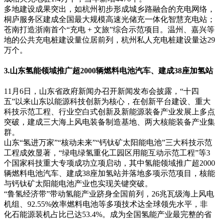
多地建设成果突出，如杭州初步形成城乡路融合的充电网络，
桐庐服务区建成全国最大规模高速光储充一体化智慧充电站；
苍南打造浙南首个“充电 + 文旅”综合示范项目。温州、嘉兴等
地的公共充电桩建设量位居前列，杭州私人充电桩建设量达29
万个。
3.山东氢能领域推广超2000辆燃料电池汽车、建成38座加氢站
11月6日，山东省政府新闻办召开新闻发布会披露，“十四
五”以来山东以能源科技创新为核心，在创新平台建设、重大
科技示范工程、行业空白式创新及新能源装备产业发展上多点
突破，建成三大海上风电装备制造基地、两大核能装备产业集
群。
山东“氢进万家”“核动未来”“钙钛矿太阳能电池”三大科技示范
工程成效显著，“绿电绿氢重化工园区用能互动示范工程”等3
个国家科技重大专项成功立项启动，其中氢能领域推广超2000
辆燃料电池汽车、建成38座加氢站并落地多项示范项目，核能
与钙钛矿太阳能电池产业也实现关键突破。
“鲁氢经济带”带动氢能产业跻身全国前列，26兆瓦级海上风电
机组、92.55%效率燃料电池等多项技术达全球领先水平，非
化石能源装机占比已达53.4%。成为全国氢能产业最完整的省