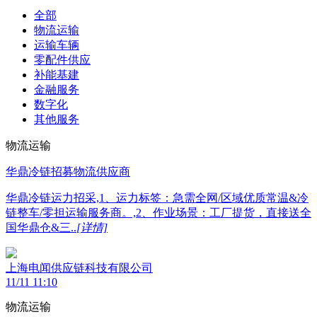
全部
物流运输
运输车辆
零配件供应
补能基建
金融服务
数字化
其他服务
物流运输
华鼎冷链招募物流供应商
华鼎冷链运力招采,1、运力标签：急需全网/区域优质常温&冷
链整车/零担运输服务商。,2、作业场景：工厂提货，直接送全
国华鼎仓&三..
[详情]
上海电闻供应链科技有限公司
11/11 11:10
物流运输