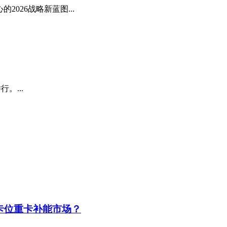
026战略新蓝图...
。...
卡位重卡补能市场？