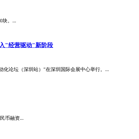
块。...
入"经营驱动"新阶段
电动化论坛（深圳站）"在深圳国际会展中心举行。...
币融资...